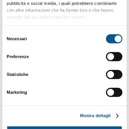
pubblicità e social media, i quali potrebbero combinarle
CERCA
con altre informazioni che ha fornito loro o che hanno
raccolto dal suo utilizzo dei loro servizi.
Selezione
Necessari
del
consenso
ARTICOLI RECENTI
Preferenze
Monaco Yacht Show 2024
Statistiche
Salone Nautico 2024
Cannes Yachting Festival 2024
Marketing
Benetti Yacht Master 2023
Mostra dettagli
Salone Nautico 2022